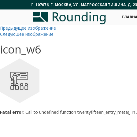
107076, Г. МОСКВА, УЛ. МАТРОССКАЯ ТИШИНА, Д. 23
ГЛАВН
Предыдущее изображение
Следующее изображение
icon_w6
Fatal error
: Call to undefined function twentyfifteen_entry_meta() in